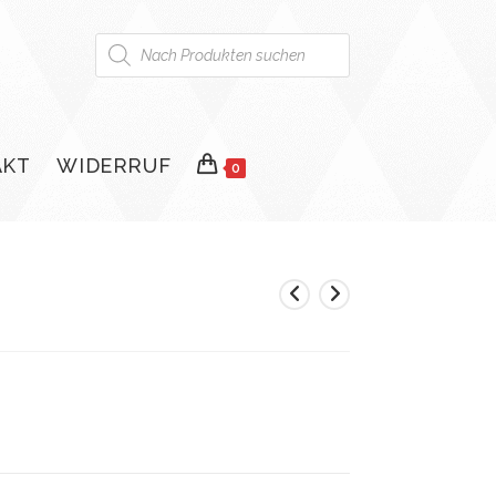
Products
search
AKT
WIDERRUF
0