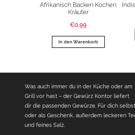
Afrikanisch
Backen
Kochen
Indi
,
,
,
Kräuter
€
0,99
In den Warenkorb
Was auch immer du in der Küche oder am
Grill vor hast – der Gewürz Kontor liefert
dir die passenden Gewürze. Für dich selbs
oder als Geschenk, außerdem leckeren Te
und feines Salz.