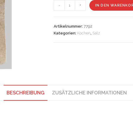
Rauchsalz
-
+
IN DEN WARENKO
Menge
Artikelnummer:
7792
Kategorien:
Kochen
,
Salz
BESCHREIBUNG
ZUSÄTZLICHE INFORMATIONEN