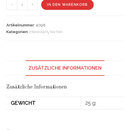
Muschel-
-
+
IN DEN WARENKORB
und
Kochfisch
Menge
Artikelnummer:
4098
Kategorien:
Interessant
,
Kochen
ZUSÄTZLICHE INFORMATIONEN
Zusätzliche Informationen
GEWICHT
25 g