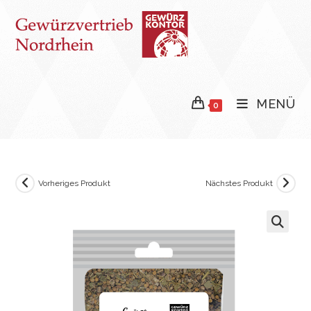
Zum
Inhalt
springen
MENÜ
0
Vorheriges Produkt
Nächstes Produkt