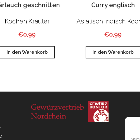
ärlauch geschnitten
Curry englisch
Kochen
Kräuter
Asiatisch
Indisch
Koc
,
,
,
€
0,99
€
0,99
In den Warenkorb
In den Warenkorb
t
e
Wir 