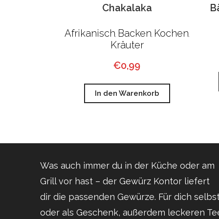
Chakalaka
B
Afrikanisch
Backen
Kochen
,
,
,
Kräuter
€
0,99
In den Warenkorb
Was auch immer du in der Küche oder am
Grill vor hast – der Gewürz Kontor liefert
dir die passenden Gewürze. Für dich selbs
oder als Geschenk, außerdem leckeren Te