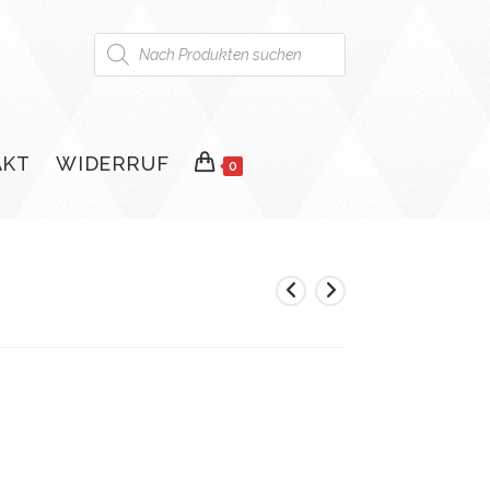
Products
search
AKT
WIDERRUF
0