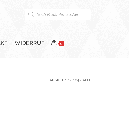
Products
search
AKT
WIDERRUF
0
ANSICHT:
12
24
ALLE