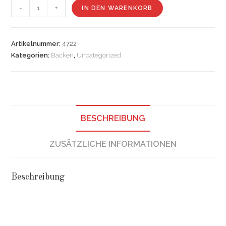
Spekulatiusgewürz
-
+
IN DEN WARENKORB
Menge
Artikelnummer:
4722
Kategorien:
Backen
,
Uncategorized
BESCHREIBUNG
ZUSÄTZLICHE INFORMATIONEN
Beschreibung