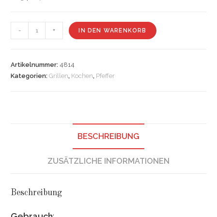
Pfeffer
-
+
IN DEN WARENKORB
schwarz
gemahlen
Menge
Artikelnummer:
4814
Kategorien:
Grillen
,
Kochen
,
Pfeffer
BESCHREIBUNG
ZUSÄTZLICHE INFORMATIONEN
Beschreibung
Gebrauch
: